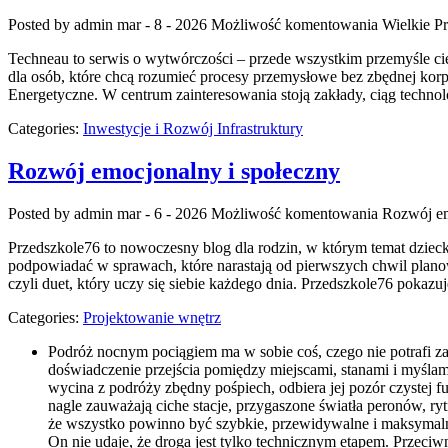
Posted by admin
mar - 8 - 2026
Możliwość komentowania
Wielkie P
Techneau to serwis o wytwórczości – przede wszystkim przemyśle ciężk
dla osób, które chcą rozumieć procesy przemysłowe bez zbędnej korp
Energetyczne. W centrum zainteresowania stoją zakłady, ciąg technol
Categories:
Inwestycje i Rozwój Infrastruktury
Rozwój emocjonalny i społeczny
Posted by admin
mar - 6 - 2026
Możliwość komentowania
Rozwój em
Przedszkole76 to nowoczesny blog dla rodzin, w którym temat dzieck
podpowiadać w sprawach, które narastają od pierwszych chwil plano
czyli duet, który uczy się siebie każdego dnia. Przedszkole76 pokazuje
Categories:
Projektowanie wnętrz
Podróż nocnym pociągiem ma w sobie coś, czego nie potrafi zas
doświadczenie przejścia pomiędzy miejscami, stanami i myślam
wycina z podróży zbędny pośpiech, odbiera jej pozór czystej f
nagle zauważają ciche stacje, przygaszone światła peronów, ryt
że wszystko powinno być szybkie, przewidywalne i maksymalnie
On nie udaje, że droga jest tylko technicznym etapem. Przeciw