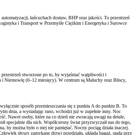
, automatyzacji, łańcuchach dostaw, BHP oraz jakości. To przestrzeń
Logistyka i Transport w Przemyśle Ciężkim i Energetyka i Surowce
przestrzeń stworzone po to, by wyjaśniać wątpliwości i
a i Niemowlę (0–12 miesięcy). W centrum są Maluchy oraz Bliscy,
t wyłącznie sposób przemieszczania się z punktu A do punktu B. To
ytm dnia, a wysiadając rano, wchodzi już w zupełnie inny. Noc
ść. Nawet osoby, które na co dzień nie zwracają uwagi na detale,
nił specjalnie dla nich. Współczesny świat przyzwyczaił nas do tego,
a, by można było o niej nie pamiętać. Nocny pociąg działa inaczej.
 Człowiek słyszy zamykane drzwi przedziału, układa bagaż, siada przy