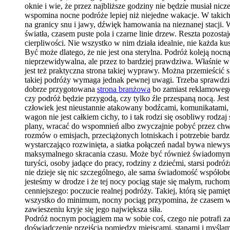
oknie i wie, że przez najbliższe godziny nie będzie musiał n
wspomina nocne podróże lepiej niż niejedne wakacje. W takich
na granicy snu i jawy, dźwięk hamowania na nieznanej stacji. 
światła, czasem puste pola i czarne linie drzew. Reszta pozos
cierpliwości. Nie wszystko w nim działa idealnie, nie każda k
Być może dlatego, że nie jest ona sterylna. Podróż koleją noc
nieprzewidywalna, ale przez to bardziej prawdziwa. Właśnie w t
jest też praktyczna strona takiej wyprawy. Można przemieścić
takiej podróży wymaga jednak pewnej uwagi. Trzeba sprawdzi
dobrze przygotowana
strona branżowa
bo zamiast reklamowego 
czy podróż będzie przygodą, czy tylko źle przespaną nocą. Je
człowiek jest nieustannie atakowany bodźcami, komunikatami, 
wagon nie jest całkiem cichy, to i tak rodzi się osobliwy rod
plany, wracać do wspomnień albo zwyczajnie pobyć przez chw
rozmów o emisjach, przeciążonych lotniskach i potrzebie bardz
wystarczająco rozwinięta, a siatka połączeń nadal bywa niewys
maksymalnego skracania czasu. Może być również świadomym wy
turyści, osoby jadące do pracy, rodziny z dziećmi, starsi podró
nie dzieje się nic szczególnego, ale sama świadomość współobe
jesteśmy w drodze i że tej nocy pociąg staje się małym, ruch
cenniejszego: poczucie realnej podróży. Takiej, którą się pamięt
wszystko do minimum, nocny pociąg przypomina, że czasem wa
zawieszeniu kryje się jego największa siła.
Podróż nocnym pociągiem ma w sobie coś, czego nie potrafi zas
doświadczenie przejścia pomiędzy miejscami, stanami i myślam