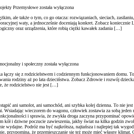
rojekty Przemysłowe
została wyłączona
im, ale także o tym, co go otacza: rozwiązaniach, sieciach, zasilaniu
oracyjnej waty, a jednocześnie doceniają konkret. Zobacz koniecznie 
ogiczny oraz urządzenia, które robią ciężki kawałek zadania […]
ocjonalny i społeczny
została wyłączona
a łączy się z rodzicielstwem i codziennym funkcjonowaniem domu. To 
wania rodziny aż po lata dzieciństwa. Zobacz Zdrowie i rozwój dzieck
, że rodzicielstwo nie jest […]
tąpić ani samolot, ani samochód, ani szybka kolej dzienna. To nie jes
i. Wsiadając wieczorem do wagonu, człowiek zostawia za sobą jeden r
unkcjonalności i sprawia, że zwykła droga zaczyna przypominać opowie
m kół i dziwne poczucie zawieszenia, jakby świat na kilka godzin zwol
 wydajne. Podróż ma być najkrótsza, najtańsza i najlepiej tak wygodn
nie, przypomina, że przemieszczanie się też może mieć własny klimat.