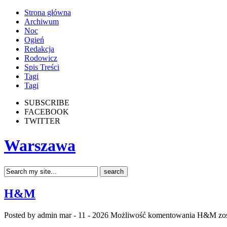
Strona główna
Archiwum
Noc
Ogień
Redakcja
Rodowicz
Spis Treści
Tagi
Tagi
SUBSCRIBE
FACEBOOK
TWITTER
Warszawa
H&M
Posted by admin
mar - 11 - 2026
Możliwość komentowania
H&M
zos