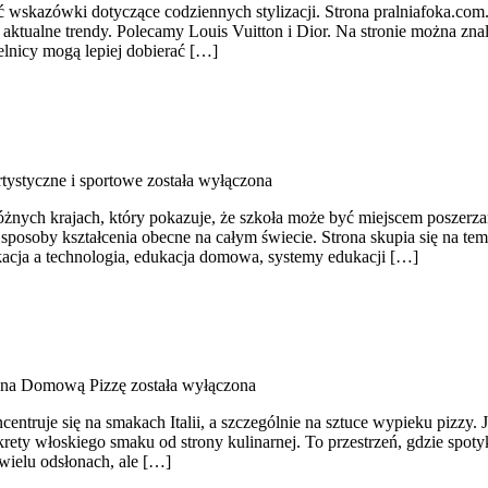
ć wskazówki dotyczące codziennych stylizacji. Strona pralniafoka.com.
 aktualne trendy. Polecamy Louis Vuitton i Dior. Na stronie można znal
elnicy mogą lepiej dobierać […]
rtystyczne i sportowe
została wyłączona
żnych krajach, który pokazuje, że szkoła może być miejscem poszerza
ne sposoby kształcenia obecne na całym świecie. Strona skupia się na
dukacja a technologia, edukacja domowa, systemy edukacji […]
 na Domową Pizzę
została wyłączona
centruje się na smakach Italii, a szczególnie na sztuce wypieku pizzy. J
krety włoskiego smaku od strony kulinarnej. To przestrzeń, gdzie spoty
wielu odsłonach, ale […]