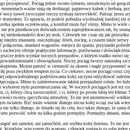
iczego przyspieszać. Pociąg jedzie swoim rytmem, niezależnym od gorą
 momentach ważne stają się drobiazgi: papierowy kubek z herbatą, pr
W nocy nawet zwyczajne rzeczy zyskują niezwykłość. Patrząc przez szy
taje domysłem. To sprawia, że podróż pobudza wyobraźnię bardziej niż
uszetka spełnia oczekiwania, a komfort może być różny. Mimo to wiele 
ną nie jest plastikowym doświadczeniem zaprojektowanym tak, by usunąć
ej niedoskonałości tkwi jej urok. Człowiek nie czuje się jak przesyłk
 się między miastami, oszczędzając dzień, nocleg, a czasem także nerw
ć połączenia, standard wagonów, miejsca do spania, przystanki pośr
zachwytu oferuje praktyczne informacje, porównania i doświadczenia 
st jeszcze jeden wymiar nocnych przejazdów, o którym rzadko mówi się 
powiadomieniami i obowiązkami. Nocny pociąg tworzy naturalną szczelin
zaj skupienia. Można patrzeć w ciemność za oknem i nagle przypomnieć
ilę poza zwykłym tempem życia. Co ciekawe, nocne pociągi coraz czę
iej odpowiedzialnego podróżowania kolej zaczyna odzyskiwać należne je
tarczająca. Mimo to zainteresowanie takimi przejazdami rośnie, bo lud
borem stylu przemieszczania się. W nocnych pociągach jest też coś d
żni, ci, którzy chcą zaoszczędzić, i ci, którzy po prostu lubią ten klim
cności tworzy specyficzną atmosferę. To nie jest anonimowość wielkie
omym światem. Być może właśnie dlatego nocna kolej wciąż ma tak wier
a nie tylko dlatego, że dotarło się do celu, lecz także dlatego, że sama
rto pozwolić sobie na kilka godzin pomiędzy. Pomiędzy dniami, miast
tąpić ani samolot, ani samochód, ani szybka kolej dzienna. To nie jes
i. Wsiadając wieczorem do wagonu, człowiek zostawia za sobą jeden r