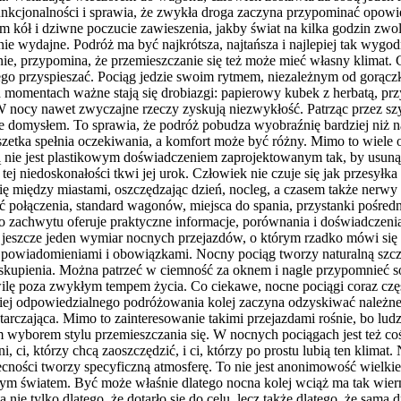
unkcjonalności i sprawia, że zwykła droga zaczyna przypominać opowie
m kół i dziwne poczucie zawieszenia, jakby świat na kilka godzin zwol
 wydajne. Podróż ma być najkrótsza, najtańsza i najlepiej tak wygodn
nie, przypomina, że przemieszczanie się też może mieć własny klimat.
iczego przyspieszać. Pociąg jedzie swoim rytmem, niezależnym od gorą
 momentach ważne stają się drobiazgi: papierowy kubek z herbatą, pr
W nocy nawet zwyczajne rzeczy zyskują niezwykłość. Patrząc przez szy
taje domysłem. To sprawia, że podróż pobudza wyobraźnię bardziej niż
uszetka spełnia oczekiwania, a komfort może być różny. Mimo to wiele 
ną nie jest plastikowym doświadczeniem zaprojektowanym tak, by usunąć
ej niedoskonałości tkwi jej urok. Człowiek nie czuje się jak przesyłk
 się między miastami, oszczędzając dzień, nocleg, a czasem także nerw
ć połączenia, standard wagonów, miejsca do spania, przystanki pośr
zachwytu oferuje praktyczne informacje, porównania i doświadczenia 
st jeszcze jeden wymiar nocnych przejazdów, o którym rzadko mówi się 
powiadomieniami i obowiązkami. Nocny pociąg tworzy naturalną szczelin
zaj skupienia. Można patrzeć w ciemność za oknem i nagle przypomnieć
ilę poza zwykłym tempem życia. Co ciekawe, nocne pociągi coraz czę
iej odpowiedzialnego podróżowania kolej zaczyna odzyskiwać należne je
tarczająca. Mimo to zainteresowanie takimi przejazdami rośnie, bo lud
borem stylu przemieszczania się. W nocnych pociągach jest też coś d
żni, ci, którzy chcą zaoszczędzić, i ci, którzy po prostu lubią ten klim
cności tworzy specyficzną atmosferę. To nie jest anonimowość wielkie
omym światem. Być może właśnie dlatego nocna kolej wciąż ma tak wier
a nie tylko dlatego, że dotarło się do celu, lecz także dlatego, że sama