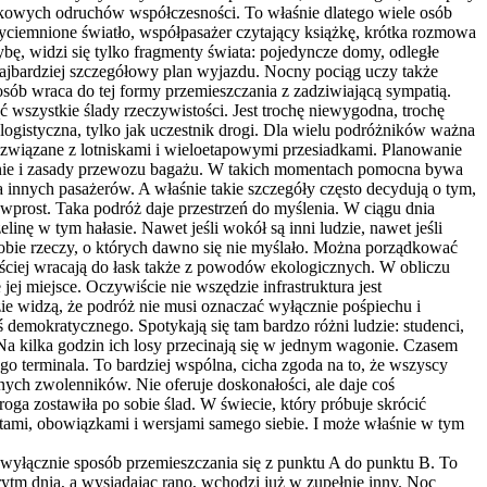
czkowych odruchów współczesności. To właśnie dlatego wiele osób
zyciemnione światło, współpasażer czytający książkę, krótka rozmowa
bę, widzi się tylko fragmenty świata: pojedyncze domy, odległe
 najbardziej szczegółowy plan wyjazdu. Nocny pociąg uczy także
osób wraca do tej formy przemieszczania z zadziwiającą sympatią.
 wszystkie ślady rzeczywistości. Jest trochę niewygodna, trochę
a logistyczna, tylko jak uczestnik drogi. Dla wielu podróżników ważna
y związane z lotniskami i wieloetapowymi przesiadkami. Planowanie
ednie i zasady przewozu bagażu. W takich momentach pomocna bywa
innych pasażerów. A właśnie takie szczegóły często decydują o tym,
wprost. Taka podróż daje przestrzeń do myślenia. W ciągu dnia
ę w tym hałasie. Nawet jeśli wokół są inni ludzie, nawet jeśli
 sobie rzeczy, o których dawno się nie myślało. Można porządkować
ściej wracają do łask także z powodów ekologicznych. W obliczu
j miejsce. Oczywiście nie wszędzie infrastruktura jest
zie widzą, że podróż nie musi oznaczać wyłącznie pośpiechu i
emokratycznego. Spotykają się tam bardzo różni ludzie: studenci,
at. Na kilka godzin ich losy przecinają się w jednym wagonie. Czasem
go terminala. To bardziej wspólna, cicha zgoda na to, że wszyscy
nych zwolenników. Nie oferuje doskonałości, ale daje coś
 droga zostawiła po sobie ślad. W świecie, który próbuje skrócić
ami, obowiązkami i wersjami samego siebie. I może właśnie w tym
t wyłącznie sposób przemieszczania się z punktu A do punktu B. To
ytm dnia, a wysiadając rano, wchodzi już w zupełnie inny. Noc