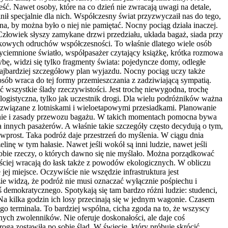
ść. Nawet osoby, które na co dzień nie zwracają uwagi na detale,
nił specjalnie dla nich. Współczesny świat przyzwyczaił nas do tego,
a, by można było o niej nie pamiętać. Nocny pociąg działa inaczej.
 Człowiek słyszy zamykane drzwi przedziału, układa bagaż, siada przy
czkowych odruchów współczesności. To właśnie dlatego wiele osób
zyciemnione światło, współpasażer czytający książkę, krótka rozmowa
bę, widzi się tylko fragmenty świata: pojedyncze domy, odległe
 najbardziej szczegółowy plan wyjazdu. Nocny pociąg uczy także
osób wraca do tej formy przemieszczania z zadziwiającą sympatią.
 wszystkie ślady rzeczywistości. Jest trochę niewygodna, trochę
a logistyczna, tylko jak uczestnik drogi. Dla wielu podróżników ważna
y związane z lotniskami i wieloetapowymi przesiadkami. Planowanie
ednie i zasady przewozu bagażu. W takich momentach pomocna bywa
innych pasażerów. A właśnie takie szczegóły często decydują o tym,
wprost. Taka podróż daje przestrzeń do myślenia. W ciągu dnia
ę w tym hałasie. Nawet jeśli wokół są inni ludzie, nawet jeśli
 sobie rzeczy, o których dawno się nie myślało. Można porządkować
ściej wracają do łask także z powodów ekologicznych. W obliczu
j miejsce. Oczywiście nie wszędzie infrastruktura jest
zie widzą, że podróż nie musi oznaczać wyłącznie pośpiechu i
emokratycznego. Spotykają się tam bardzo różni ludzie: studenci,
at. Na kilka godzin ich losy przecinają się w jednym wagonie. Czasem
go terminala. To bardziej wspólna, cicha zgoda na to, że wszyscy
nych zwolenników. Nie oferuje doskonałości, ale daje coś
 droga zostawiła po sobie ślad. W świecie, który próbuje skrócić