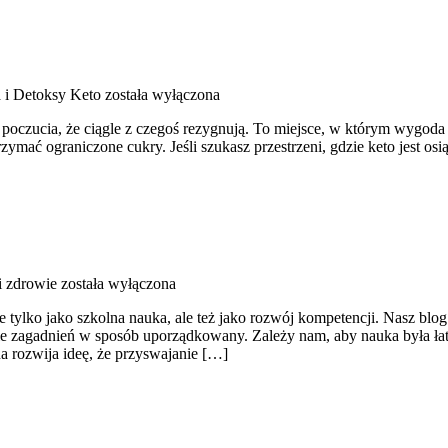
i Detoksy Keto
została wyłączona
z poczucia, że ciągle z czegoś rezygnują. To miejsce, w którym wygod
ymać ograniczone cukry. Jeśli szukasz przestrzeni, gdzie keto jest osiąg
i zdrowie
została wyłączona
e tylko jako szkolna nauka, ale też jako rozwój kompetencji. Nasz blo
 zagadnień w sposób uporządkowany. Zależy nam, aby nauka była łatw
a rozwija ideę, że przyswajanie […]