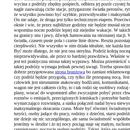
wycina z podróży zbędny pośpiech, odbiera jej pozór czystej f
nagle zauważają ciche stacje, przygaszone światła peronów, ryt
że wszystko powinno być szybkie, przewidywalne i maksymalnie
On nie udaje, że droga jest tylko technicznym etapem. Przeciw
oknie i wie, że przez najbliższe godziny nie będzie musiał n
wspomina nocne podróże lepiej niż niejedne wakacje. W takich
na granicy snu i jawy, dźwięk hamowania na nieznanej stacji. 
światła, czasem puste pola i czarne linie drzew. Reszta pozos
cierpliwości. Nie wszystko w nim działa idealnie, nie każda k
Być może dlatego, że nie jest ona sterylna. Podróż koleją noc
nieprzewidywalna, ale przez to bardziej prawdziwa. Właśnie w t
jest też praktyczna strona takiej wyprawy. Można przemieścić
takiej podróży wymaga jednak pewnej uwagi. Trzeba sprawdzi
dobrze przygotowana
strona branżowa
bo zamiast reklamowego 
czy podróż będzie przygodą, czy tylko źle przespaną nocą. Je
człowiek jest nieustannie atakowany bodźcami, komunikatami, 
wagon nie jest całkiem cichy, to i tak rodzi się osobliwy rod
plany, wracać do wspomnień albo zwyczajnie pobyć przez chw
rozmów o emisjach, przeciążonych lotniskach i potrzebie bardz
wystarczająco rozwinięta, a siatka połączeń nadal bywa niewys
maksymalnego skracania czasu. Może być również świadomym wy
turyści, osoby jadące do pracy, rodziny z dziećmi, starsi podró
nie dzieje się nic szczególnego, ale sama świadomość współobe
jesteśmy w drodze i że tej nocy pociąg staje się małym, ruch
cenniejszego: poczucie realnej podróży. Takiej, którą się pamięt