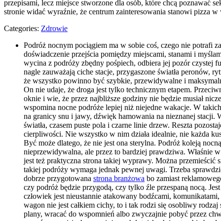
przepisami, lecz miejsce stworzone dla osób, które chcą poznawać se
stronie widać wyraźnie, że centrum zainteresowania stanowi pizza w 
Categories:
Zdrowie
Podróż nocnym pociągiem ma w sobie coś, czego nie potrafi zas
doświadczenie przejścia pomiędzy miejscami, stanami i myślam
wycina z podróży zbędny pośpiech, odbiera jej pozór czystej f
nagle zauważają ciche stacje, przygaszone światła peronów, ryt
że wszystko powinno być szybkie, przewidywalne i maksymalnie
On nie udaje, że droga jest tylko technicznym etapem. Przeciw
oknie i wie, że przez najbliższe godziny nie będzie musiał n
wspomina nocne podróże lepiej niż niejedne wakacje. W takich
na granicy snu i jawy, dźwięk hamowania na nieznanej stacji. 
światła, czasem puste pola i czarne linie drzew. Reszta pozos
cierpliwości. Nie wszystko w nim działa idealnie, nie każda k
Być może dlatego, że nie jest ona sterylna. Podróż koleją noc
nieprzewidywalna, ale przez to bardziej prawdziwa. Właśnie w t
jest też praktyczna strona takiej wyprawy. Można przemieścić
takiej podróży wymaga jednak pewnej uwagi. Trzeba sprawdzi
dobrze przygotowana
strona branżowa
bo zamiast reklamowego 
czy podróż będzie przygodą, czy tylko źle przespaną nocą. Je
człowiek jest nieustannie atakowany bodźcami, komunikatami, 
wagon nie jest całkiem cichy, to i tak rodzi się osobliwy rod
plany, wracać do wspomnień albo zwyczajnie pobyć przez chw