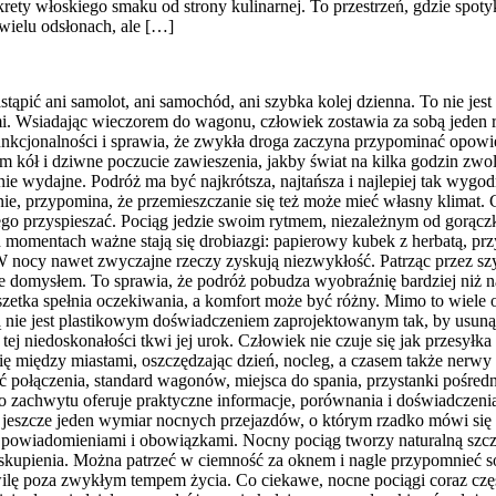
krety włoskiego smaku od strony kulinarnej. To przestrzeń, gdzie spoty
wielu odsłonach, ale […]
tąpić ani samolot, ani samochód, ani szybka kolej dzienna. To nie jes
i. Wsiadając wieczorem do wagonu, człowiek zostawia za sobą jeden r
unkcjonalności i sprawia, że zwykła droga zaczyna przypominać opowie
m kół i dziwne poczucie zawieszenia, jakby świat na kilka godzin zwol
 wydajne. Podróż ma być najkrótsza, najtańsza i najlepiej tak wygodn
nie, przypomina, że przemieszczanie się też może mieć własny klimat.
iczego przyspieszać. Pociąg jedzie swoim rytmem, niezależnym od gorą
 momentach ważne stają się drobiazgi: papierowy kubek z herbatą, pr
W nocy nawet zwyczajne rzeczy zyskują niezwykłość. Patrząc przez szy
taje domysłem. To sprawia, że podróż pobudza wyobraźnię bardziej niż
uszetka spełnia oczekiwania, a komfort może być różny. Mimo to wiele 
ną nie jest plastikowym doświadczeniem zaprojektowanym tak, by usunąć
ej niedoskonałości tkwi jej urok. Człowiek nie czuje się jak przesyłk
 się między miastami, oszczędzając dzień, nocleg, a czasem także nerw
ć połączenia, standard wagonów, miejsca do spania, przystanki pośr
zachwytu oferuje praktyczne informacje, porównania i doświadczenia 
st jeszcze jeden wymiar nocnych przejazdów, o którym rzadko mówi się 
powiadomieniami i obowiązkami. Nocny pociąg tworzy naturalną szczelin
zaj skupienia. Można patrzeć w ciemność za oknem i nagle przypomnieć
ilę poza zwykłym tempem życia. Co ciekawe, nocne pociągi coraz czę