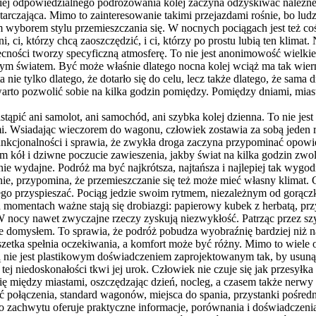
iej odpowiedzialnego podróżowania kolej zaczyna odzyskiwać należne je
tarczająca. Mimo to zainteresowanie takimi przejazdami rośnie, bo lud
borem stylu przemieszczania się. W nocnych pociągach jest też coś d
żni, ci, którzy chcą zaoszczędzić, i ci, którzy po prostu lubią ten klim
cności tworzy specyficzną atmosferę. To nie jest anonimowość wielkie
omym światem. Być może właśnie dlatego nocna kolej wciąż ma tak wier
a nie tylko dlatego, że dotarło się do celu, lecz także dlatego, że sama
rto pozwolić sobie na kilka godzin pomiędzy. Pomiędzy dniami, miast
tąpić ani samolot, ani samochód, ani szybka kolej dzienna. To nie jes
i. Wsiadając wieczorem do wagonu, człowiek zostawia za sobą jeden r
unkcjonalności i sprawia, że zwykła droga zaczyna przypominać opowie
m kół i dziwne poczucie zawieszenia, jakby świat na kilka godzin zwol
 wydajne. Podróż ma być najkrótsza, najtańsza i najlepiej tak wygodn
nie, przypomina, że przemieszczanie się też może mieć własny klimat.
iczego przyspieszać. Pociąg jedzie swoim rytmem, niezależnym od gorą
 momentach ważne stają się drobiazgi: papierowy kubek z herbatą, pr
W nocy nawet zwyczajne rzeczy zyskują niezwykłość. Patrząc przez szy
taje domysłem. To sprawia, że podróż pobudza wyobraźnię bardziej niż
uszetka spełnia oczekiwania, a komfort może być różny. Mimo to wiele 
ną nie jest plastikowym doświadczeniem zaprojektowanym tak, by usunąć
ej niedoskonałości tkwi jej urok. Człowiek nie czuje się jak przesyłk
 się między miastami, oszczędzając dzień, nocleg, a czasem także nerw
ć połączenia, standard wagonów, miejsca do spania, przystanki pośr
zachwytu oferuje praktyczne informacje, porównania i doświadczenia 