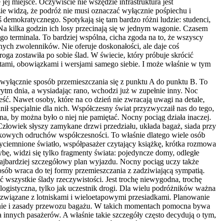
j miejsce. Oczywiście nie wszędzie infrastruktura jest
zie widzą, że podróż nie musi oznaczać wyłącznie pośpiechu i
emokratycznego. Spotykają się tam bardzo różni ludzie: studenci,
at. Na kilka godzin ich losy przecinają się w jednym wagonie. Czasem
go terminala. To bardziej wspólna, cicha zgoda na to, że wszyscy
nych zwolenników. Nie oferuje doskonałości, ale daje coś
 droga zostawiła po sobie ślad. W świecie, który próbuje skrócić
ami, obowiązkami i wersjami samego siebie. I może właśnie w tym
t wyłącznie sposób przemieszczania się z punktu A do punktu B. To
ytm dnia, a wysiadając rano, wchodzi już w zupełnie inny. Noc
ść. Nawet osoby, które na co dzień nie zwracają uwagi na detale,
nił specjalnie dla nich. Współczesny świat przyzwyczaił nas do tego,
a, by można było o niej nie pamiętać. Nocny pociąg działa inaczej.
 Człowiek słyszy zamykane drzwi przedziału, układa bagaż, siada przy
czkowych odruchów współczesności. To właśnie dlatego wiele osób
zyciemnione światło, współpasażer czytający książkę, krótka rozmowa
bę, widzi się tylko fragmenty świata: pojedyncze domy, odległe
 najbardziej szczegółowy plan wyjazdu. Nocny pociąg uczy także
osób wraca do tej formy przemieszczania z zadziwiającą sympatią.
 wszystkie ślady rzeczywistości. Jest trochę niewygodna, trochę
a logistyczna, tylko jak uczestnik drogi. Dla wielu podróżników ważna
y związane z lotniskami i wieloetapowymi przesiadkami. Planowanie
ednie i zasady przewozu bagażu. W takich momentach pomocna bywa
innych pasażerów. A właśnie takie szczegóły często decydują o tym,