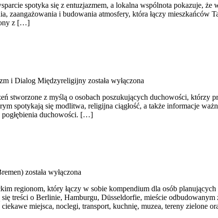
arcie spotyka się z entuzjazmem, a lokalna wspólnota pokazuje, że ws
ia, zaangażowania i budowania atmosfery, która łączy mieszkańców Tar
zony z […]
m i Dialog Międzyreligijny
została wyłączona
trzeń stworzone z myślą o osobach poszukujących duchowości, którzy p
którym spotykają się modlitwa, religijna ciągłość, a także informacje w
do pogłębienia duchowości. […]
Bremen)
została wyłączona
kim regionom, który łączy w sobie kompendium dla osób planujących 
ą się treści o Berlinie, Hamburgu, Düsseldorfie, mieście odbudowany
ciekawe miejsca, noclegi, transport, kuchnię, muzea, tereny zielone 