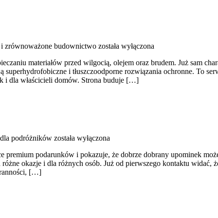
 i zrównoważone budownictwo
została wyłączona
ieczaniu materiałów przed wilgocią, olejem oraz brudem. Już sam charak
ją superhydrofobiczne i tłuszczoodporne rozwiązania ochronne. To serw
k i dla właścicieli domów. Strona buduje […]
 dla podróżników
została wyłączona
matyce premium podarunków i pokazuje, że dobrze dobrany upominek moż
na różne okazje i dla różnych osób. Już od pierwszego kontaktu widać, 
aranności, […]