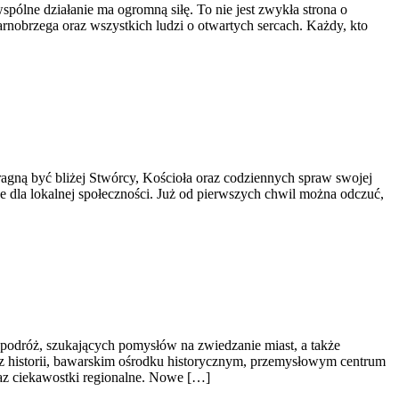
pólne działanie ma ogromną siłę. To nie jest zwykła strona o
nobrzega oraz wszystkich ludzi o otwartych sercach. Każdy, kto
ragną być bliżej Stwórcy, Kościoła oraz codziennych spraw swojej
ażne dla lokalnej społeczności. Już od pierwszych chwil można odczuć,
podróż, szukających pomysłów na zwiedzanie miast, a także
m z historii, bawarskim ośrodku historycznym, przemysłowym centrum
oraz ciekawostki regionalne. Nowe […]