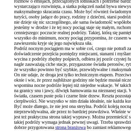
rozmów o emisjach, przeciążonych lotniskach i potrzebie bardz
wystarczająco rozwinięta, a siatka połączeń nadal bywa niewys
maksymalnego skracania czasu. Może być również świadomym wy
turyści, osoby jadące do pracy, rodziny z dziećmi, starsi podró
nie dzieje się nic szczególnego, ale sama świadomość współobe
jesteśmy w drodze i że tej nocy pociąg staje się małym, ruch
cenniejszego: poczucie realnej podróży. Takiej, którą się pamięt
wszystko do minimum, nocny pociąg przypomina, że czasem wa
zawieszeniu kryje się jego największa siła.
Podróż nocnym pociągiem ma w sobie coś, czego nie potrafi zas
doświadczenie przejścia pomiędzy miejscami, stanami i myślam
wycina z podróży zbędny pośpiech, odbiera jej pozór czystej f
nagle zauważają ciche stacje, przygaszone światła peronów, ryt
że wszystko powinno być szybkie, przewidywalne i maksymalnie
On nie udaje, że droga jest tylko technicznym etapem. Przeciw
oknie i wie, że przez najbliższe godziny nie będzie musiał n
wspomina nocne podróże lepiej niż niejedne wakacje. W takich
na granicy snu i jawy, dźwięk hamowania na nieznanej stacji. 
światła, czasem puste pola i czarne linie drzew. Reszta pozos
cierpliwości. Nie wszystko w nim działa idealnie, nie każda k
Być może dlatego, że nie jest ona sterylna. Podróż koleją noc
nieprzewidywalna, ale przez to bardziej prawdziwa. Właśnie w t
jest też praktyczna strona takiej wyprawy. Można przemieścić
takiej podróży wymaga jednak pewnej uwagi. Trzeba sprawdzi
dobrze przygotowana
strona branżowa
bo zamiast reklamowego 