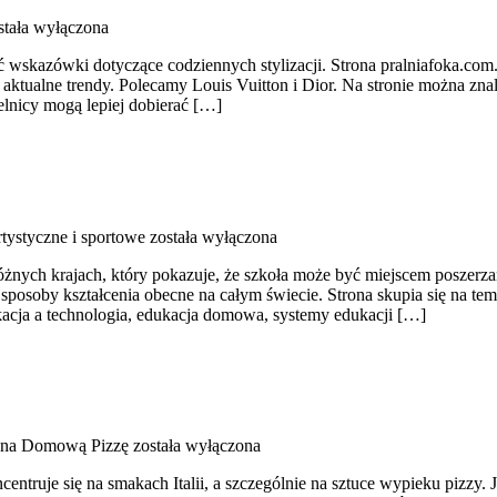
tała wyłączona
ć wskazówki dotyczące codziennych stylizacji. Strona pralniafoka.com.
 aktualne trendy. Polecamy Louis Vuitton i Dior. Na stronie można znal
elnicy mogą lepiej dobierać […]
rtystyczne i sportowe
została wyłączona
żnych krajach, który pokazuje, że szkoła może być miejscem poszerza
ne sposoby kształcenia obecne na całym świecie. Strona skupia się na
dukacja a technologia, edukacja domowa, systemy edukacji […]
 na Domową Pizzę
została wyłączona
centruje się na smakach Italii, a szczególnie na sztuce wypieku pizzy. J