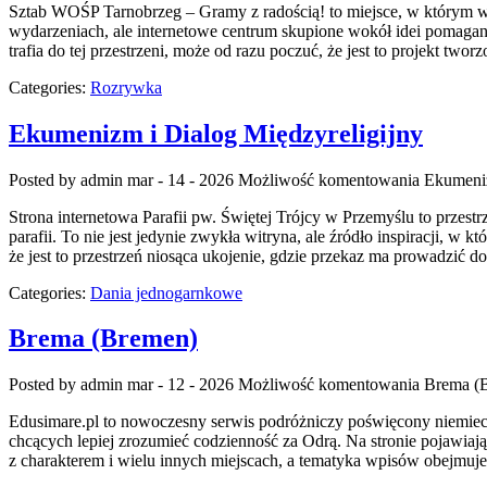
Sztab WOŚP Tarnobrzeg – Gramy z radością! to miejsce, w którym wsp
wydarzeniach, ale internetowe centrum skupione wokół idei pomagan
trafia do tej przestrzeni, może od razu poczuć, że jest to projekt twor
Categories:
Rozrywka
Ekumenizm i Dialog Międzyreligijny
Posted by admin
mar - 14 - 2026
Możliwość komentowania
Ekumeniz
Strona internetowa Parafii pw. Świętej Trójcy w Przemyślu to przes
parafii. To nie jest jedynie zwykła witryna, ale źródło inspiracji, w 
że jest to przestrzeń niosąca ukojenie, gdzie przekaz ma prowadzić 
Categories:
Dania jednogarnkowe
Brema (Bremen)
Posted by admin
mar - 12 - 2026
Możliwość komentowania
Brema (
Edusimare.pl to nowoczesny serwis podróżniczy poświęcony niemiec
chcących lepiej zrozumieć codzienność za Odrą. Na stronie pojawiaj
z charakterem i wielu innych miejscach, a tematyka wpisów obejmuje 