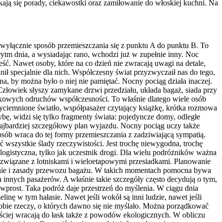
kają się porady, ciekawostki oraz zamiłowanie do włoskiej kuchni. Na
t wyłącznie sposób przemieszczania się z punktu A do punktu B. To
ytm dnia, a wysiadając rano, wchodzi już w zupełnie inny. Noc
ść. Nawet osoby, które na co dzień nie zwracają uwagi na detale,
nił specjalnie dla nich. Współczesny świat przyzwyczaił nas do tego,
a, by można było o niej nie pamiętać. Nocny pociąg działa inaczej.
 Człowiek słyszy zamykane drzwi przedziału, układa bagaż, siada przy
czkowych odruchów współczesności. To właśnie dlatego wiele osób
zyciemnione światło, współpasażer czytający książkę, krótka rozmowa
bę, widzi się tylko fragmenty świata: pojedyncze domy, odległe
 najbardziej szczegółowy plan wyjazdu. Nocny pociąg uczy także
osób wraca do tej formy przemieszczania z zadziwiającą sympatią.
 wszystkie ślady rzeczywistości. Jest trochę niewygodna, trochę
a logistyczna, tylko jak uczestnik drogi. Dla wielu podróżników ważna
y związane z lotniskami i wieloetapowymi przesiadkami. Planowanie
ednie i zasady przewozu bagażu. W takich momentach pomocna bywa
innych pasażerów. A właśnie takie szczegóły często decydują o tym,
wprost. Taka podróż daje przestrzeń do myślenia. W ciągu dnia
ę w tym hałasie. Nawet jeśli wokół są inni ludzie, nawet jeśli
 sobie rzeczy, o których dawno się nie myślało. Można porządkować
ściej wracają do łask także z powodów ekologicznych. W obliczu