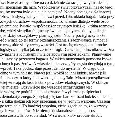
ść. Nawet osoby, które na co dzień nie zwracają uwagi na detale,
nił specjalnie dla nich. Współczesny świat przyzwyczaił nas do tego,
a, by można było o niej nie pamiętać. Nocny pociąg działa inaczej.
 Człowiek słyszy zamykane drzwi przedziału, układa bagaż, siada przy
czkowych odruchów współczesności. To właśnie dlatego wiele osób
zyciemnione światło, współpasażer czytający książkę, krótka rozmowa
bę, widzi się tylko fragmenty świata: pojedyncze domy, odległe
 najbardziej szczegółowy plan wyjazdu. Nocny pociąg uczy także
osób wraca do tej formy przemieszczania z zadziwiającą sympatią.
 wszystkie ślady rzeczywistości. Jest trochę niewygodna, trochę
a logistyczna, tylko jak uczestnik drogi. Dla wielu podróżników ważna
y związane z lotniskami i wieloetapowymi przesiadkami. Planowanie
ednie i zasady przewozu bagażu. W takich momentach pomocna bywa
innych pasażerów. A właśnie takie szczegóły często decydują o tym,
wprost. Taka podróż daje przestrzeń do myślenia. W ciągu dnia
ę w tym hałasie. Nawet jeśli wokół są inni ludzie, nawet jeśli
 sobie rzeczy, o których dawno się nie myślało. Można porządkować
ściej wracają do łask także z powodów ekologicznych. W obliczu
j miejsce. Oczywiście nie wszędzie infrastruktura jest
zie widzą, że podróż nie musi oznaczać wyłącznie pośpiechu i
emokratycznego. Spotykają się tam bardzo różni ludzie: studenci,
at. Na kilka godzin ich losy przecinają się w jednym wagonie. Czasem
go terminala. To bardziej wspólna, cicha zgoda na to, że wszyscy
nych zwolenników. Nie oferuje doskonałości, ale daje coś
 droga zostawiła po sobie ślad. W świecie, który próbuje skrócić