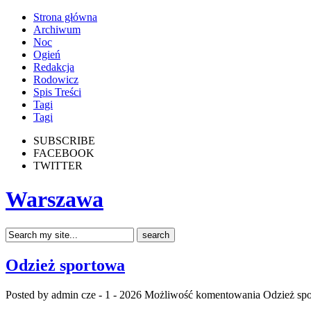
Strona główna
Archiwum
Noc
Ogień
Redakcja
Rodowicz
Spis Treści
Tagi
Tagi
SUBSCRIBE
FACEBOOK
TWITTER
Warszawa
Odzież sportowa
Posted by admin
cze - 1 - 2026
Możliwość komentowania
Odzież sp