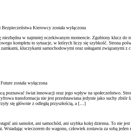
i Bezpieczeństwa Kierowcy
została wyłączona
 się niezbędna w najmniej oczekiwanym momencie. Zgubiony klucz do m
ego kompletu to sytuacje, w których liczy się szybkość. Strona poświ
mi, zamkami, kluczykami samochodowymi oraz usługami związanymi z 
 Future
została wyłączona
ą poznawać świat innowacji oraz jego wpływ na społeczeństwo. Strona 
yfrowa transformacja nie jest przedstawiana jedynie jako suchy zbiór f
yły się głównie z odległą przyszłością, a […]
tąpić ani samolot, ani samochód, ani szybka kolej dzienna. To nie jes
i. Wsiadając wieczorem do wagonu, człowiek zostawia za sobą jeden r