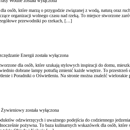
 Trasy Wodne
została wyłączona
 dla osób, które marzą o przygodzie związanej z wodą, naturą oraz r
czące organizacji wolnego czasu nad rzeką. To miejsce stworzone zar
zczegółowe przewodniki po rzekach, […]
zczędzanie Energii
została wyłączona
tworzone dla osób, które szukają stylowych inspiracji do domu, mieszk
iednio dobrane lampy potrafią zmienić każde wnętrze. To przestrzeń d
enie i Poradniki o Oświetleniu. Na stronie można znaleźć wielorakie
k Żywieniowy
została wyłączona
produktów odzwierzęcych i uważnego podejścia do codziennego jedzenia.
dnocześnie pożywna. To baza kulinarnych wskazówek dla osób, które s