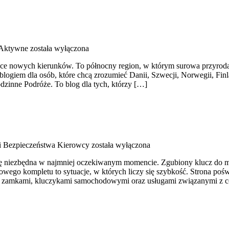
 Aktywne
została wyłączona
jące nowych kierunków. To północny region, w którym surowa przyroda
m blogiem dla osób, które chcą zrozumieć Danii, Szwecji, Norwegii, Finl
dzinne Podróże. To blog dla tych, którzy […]
i Bezpieczeństwa Kierowcy
została wyłączona
 się niezbędna w najmniej oczekiwanym momencie. Zgubiony klucz do m
ego kompletu to sytuacje, w których liczy się szybkość. Strona poświ
mi, zamkami, kluczykami samochodowymi oraz usługami związanymi z 