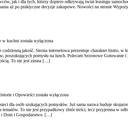
ów, jak i dla tych, którzy dopiero odkrywają świat leasingu samochod
mania aż po praktyczne decyzje zakupowe. Nowości na stronie Wypoży
e w kuchni
została wyłączona
 codzienną jakość. Strona internetowa prezentuje charakter bistro, w 
ów, poszukujących pomysłu na lunch. Polecam Sezonowe Gotowanie i E
ością. To nie jest zimna […]
istorie i Opowieści
została wyłączona
 sieci dla osób szukających pomysłów. Już sama nazwa buduje skojarz
tematów. To nie jest przypadkowy zbiór treści, lecz przyjemna w odbi
e i Dom i Gospodarstwo. […]