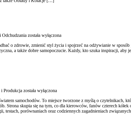
z także Obiady i Kolacje […]
i Odchudzania
została wyłączona
 zadbać o zdrowie, zmienić styl życia i spojrzeć na odżywianie w spo
a, a także dobre samopoczucie. Każdy, kto szuka inspiracji, aby jeść le
 i Produkcja
została wyłączona
ę światem samochodów. To miejsce tworzone z myślą o czytelnikach, kt
ób. Strona skupia się na tym, co dla kierowców, fanów czterech kółek 
ii, testach, porównaniach oraz codziennych zagadnieniach związanyc