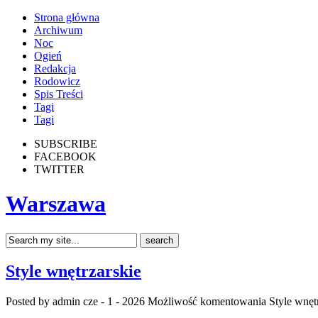
Strona główna
Archiwum
Noc
Ogień
Redakcja
Rodowicz
Spis Treści
Tagi
Tagi
SUBSCRIBE
FACEBOOK
TWITTER
Warszawa
Style wnętrzarskie
Posted by admin
cze - 1 - 2026
Możliwość komentowania
Style wnęt