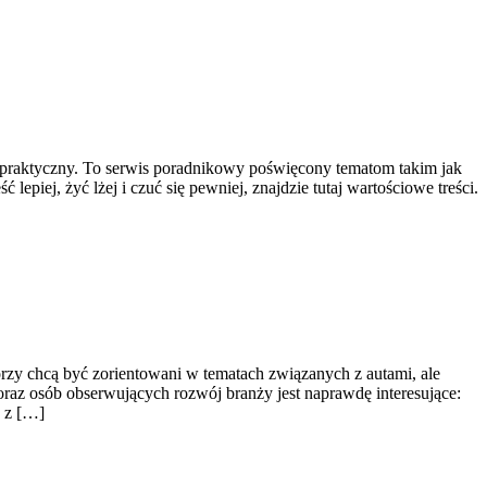
sób praktyczny. To serwis poradnikowy poświęcony tematom takim jak
piej, żyć lżej i czuć się pewniej, znajdzie tutaj wartościowe treści.
órzy chcą być zorientowani w tematach związanych z autami, ale
oraz osób obserwujących rozwój branży jest naprawdę interesujące:
h z […]