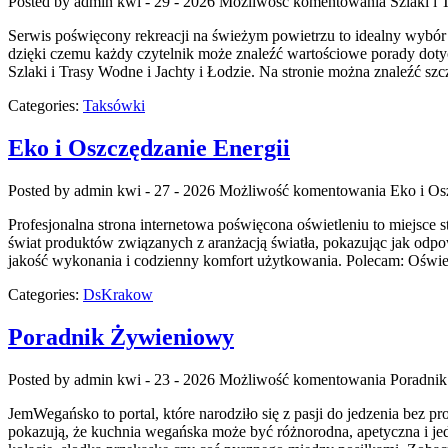
Posted by admin
kwi - 29 - 2026
Możliwość komentowania
Szlaki i
Serwis poświęcony rekreacji na świeżym powietrzu to idealny wybór
dzięki czemu każdy czytelnik może znaleźć wartościowe porady doty
Szlaki i Trasy Wodne i Jachty i Łodzie. Na stronie można znaleźć s
Categories:
Taksówki
Eko i Oszczędzanie Energii
Posted by admin
kwi - 27 - 2026
Możliwość komentowania
Eko i Os
Profesjonalna strona internetowa poświęcona oświetleniu to miejsce s
świat produktów związanych z aranżacją światła, pokazując jak odpow
jakość wykonania i codzienny komfort użytkowania. Polecam: Oświetl
Categories:
DsKrakow
Poradnik Żywieniowy
Posted by admin
kwi - 23 - 2026
Możliwość komentowania
Poradni
JemWegańsko to portal, które narodziło się z pasji do jedzenia bez 
pokazują, że kuchnia wegańska może być różnorodna, apetyczna i je