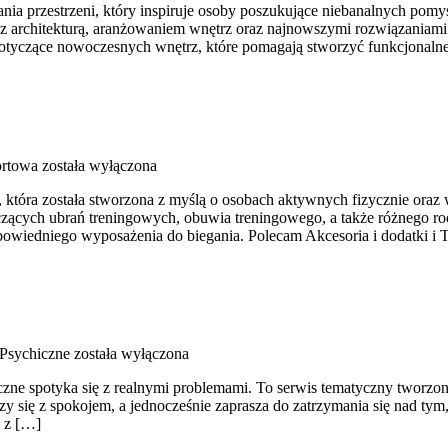
a przestrzeni, który inspiruje osoby poszukujące niebanalnych pomysł
 z architekturą, aranżowaniem wnętrz oraz najnowszymi rozwiązaniami 
 dotyczące nowoczesnych wnętrz, które pomagają stworzyć funkcjonaln
ortowa
została wyłączona
, która została stworzona z myślą o osobach aktywnych fizycznie oraz 
ących ubrań treningowych, obuwia treningowego, a także różnego rod
iedniego wyposażenia do biegania. Polecam Akcesoria i dodatki i Tr
Psychiczne
została wyłączona
zne spotyka się z realnymi problemami. To serwis tematyczny tworzona
 się z spokojem, a jednocześnie zaprasza do zatrzymania się nad tym, c
e z […]