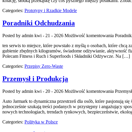
kolację, słodką przekąskę czy coś pysznego między posiłkami. Zobac
Categories:
Prototypy i Rzadkie Modele
Poradniki Odchudzania
Posted by admin
kwi - 21 - 2026
Możliwość komentowania
Poradnik
ten serwis to miejsce, które powstało z myślą o osobach, które chcą
gubienie zbędnych kilogramów, świadome odżywianie, aktywność fizyczn
Polecam Fitness i Ruch i Superfoods i Składniki Odżywcze. Na […]
Categories:
Przepisy Zero-Waste
Przemysł i Produkcja
Posted by admin
kwi - 20 - 2026
Możliwość komentowania
Przemysł
Auto Jarmark to dynamiczna przestrzeń dla osób, które pasjonują si
jednocześnie szukają treści podanych w przystępny i angażujący spos
nowych technologiach, trendach rynkowych, bezpieczeństwie, ekolog
Categories:
Polityka w Polsce