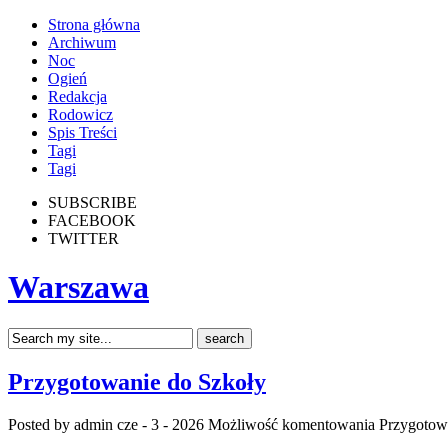
Strona główna
Archiwum
Noc
Ogień
Redakcja
Rodowicz
Spis Treści
Tagi
Tagi
SUBSCRIBE
FACEBOOK
TWITTER
Warszawa
Przygotowanie do Szkoły
Posted by admin
cze - 3 - 2026
Możliwość komentowania
Przygotow