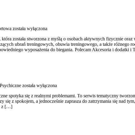
ortowa
została wyłączona
, która została stworzona z myślą o osobach aktywnych fizycznie oraz 
ących ubrań treningowych, obuwia treningowego, a także różnego rod
iedniego wyposażenia do biegania. Polecam Akcesoria i dodatki i Tr
Psychiczne
została wyłączona
zne spotyka się z realnymi problemami. To serwis tematyczny tworzona
 się z spokojem, a jednocześnie zaprasza do zatrzymania się nad tym, c
e z […]