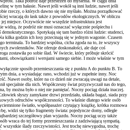
wprost. Taka podróż daje przestrzeń do myślenia. W ciągu dnia
ę w tym hałasie. Nawet jeśli wokół są inni ludzie, nawet jeśli
 sobie rzeczy, o których dawno się nie myślało. Można porządkować
ściej wracają do łask także z powodów ekologicznych. W obliczu
j miejsce. Oczywiście nie wszędzie infrastruktura jest
zie widzą, że podróż nie musi oznaczać wyłącznie pośpiechu i
emokratycznego. Spotykają się tam bardzo różni ludzie: studenci,
at. Na kilka godzin ich losy przecinają się w jednym wagonie. Czasem
go terminala. To bardziej wspólna, cicha zgoda na to, że wszyscy
nych zwolenników. Nie oferuje doskonałości, ale daje coś
 droga zostawiła po sobie ślad. W świecie, który próbuje skrócić
ami, obowiązkami i wersjami samego siebie. I może właśnie w tym
t wyłącznie sposób przemieszczania się z punktu A do punktu B. To
ytm dnia, a wysiadając rano, wchodzi już w zupełnie inny. Noc
ść. Nawet osoby, które na co dzień nie zwracają uwagi na detale,
nił specjalnie dla nich. Współczesny świat przyzwyczaił nas do tego,
a, by można było o niej nie pamiętać. Nocny pociąg działa inaczej.
 Człowiek słyszy zamykane drzwi przedziału, układa bagaż, siada przy
czkowych odruchów współczesności. To właśnie dlatego wiele osób
zyciemnione światło, współpasażer czytający książkę, krótka rozmowa
bę, widzi się tylko fragmenty świata: pojedyncze domy, odległe
 najbardziej szczegółowy plan wyjazdu. Nocny pociąg uczy także
osób wraca do tej formy przemieszczania z zadziwiającą sympatią.
 wszystkie ślady rzeczywistości. Jest trochę niewygodna, trochę