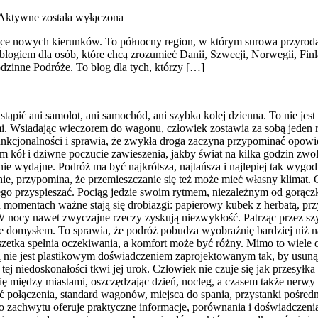
 Aktywne
została wyłączona
jące nowych kierunków. To północny region, w którym surowa przyroda
m blogiem dla osób, które chcą zrozumieć Danii, Szwecji, Norwegii, Finl
dzinne Podróże. To blog dla tych, którzy […]
tąpić ani samolot, ani samochód, ani szybka kolej dzienna. To nie jes
i. Wsiadając wieczorem do wagonu, człowiek zostawia za sobą jeden r
unkcjonalności i sprawia, że zwykła droga zaczyna przypominać opowie
m kół i dziwne poczucie zawieszenia, jakby świat na kilka godzin zwol
 wydajne. Podróż ma być najkrótsza, najtańsza i najlepiej tak wygodn
nie, przypomina, że przemieszczanie się też może mieć własny klimat.
iczego przyspieszać. Pociąg jedzie swoim rytmem, niezależnym od gorą
 momentach ważne stają się drobiazgi: papierowy kubek z herbatą, pr
W nocy nawet zwyczajne rzeczy zyskują niezwykłość. Patrząc przez szy
taje domysłem. To sprawia, że podróż pobudza wyobraźnię bardziej niż
uszetka spełnia oczekiwania, a komfort może być różny. Mimo to wiele 
ną nie jest plastikowym doświadczeniem zaprojektowanym tak, by usunąć
ej niedoskonałości tkwi jej urok. Człowiek nie czuje się jak przesyłk
 się między miastami, oszczędzając dzień, nocleg, a czasem także nerw
ć połączenia, standard wagonów, miejsca do spania, przystanki pośr
zachwytu oferuje praktyczne informacje, porównania i doświadczenia 