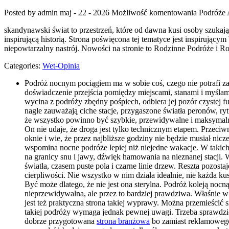
Posted by admin
maj - 22 - 2026
Możliwość komentowania
Podróże
skandynawski świat to przestrzeń, które od dawna kusi osoby szuka
inspirującą historią. Strona poświęcona tej tematyce jest inspirujący
niepowtarzalny nastrój. Nowości na stronie to Rodzinne Podróże i Ro
Categories:
Wet-Opinia
Podróż nocnym pociągiem ma w sobie coś, czego nie potrafi zas
doświadczenie przejścia pomiędzy miejscami, stanami i myślam
wycina z podróży zbędny pośpiech, odbiera jej pozór czystej f
nagle zauważają ciche stacje, przygaszone światła peronów, ryt
że wszystko powinno być szybkie, przewidywalne i maksymalnie
On nie udaje, że droga jest tylko technicznym etapem. Przeciw
oknie i wie, że przez najbliższe godziny nie będzie musiał n
wspomina nocne podróże lepiej niż niejedne wakacje. W takich
na granicy snu i jawy, dźwięk hamowania na nieznanej stacji. 
światła, czasem puste pola i czarne linie drzew. Reszta pozos
cierpliwości. Nie wszystko w nim działa idealnie, nie każda k
Być może dlatego, że nie jest ona sterylna. Podróż koleją noc
nieprzewidywalna, ale przez to bardziej prawdziwa. Właśnie w t
jest też praktyczna strona takiej wyprawy. Można przemieścić
takiej podróży wymaga jednak pewnej uwagi. Trzeba sprawdzi
dobrze przygotowana
strona branżowa
bo zamiast reklamowego 