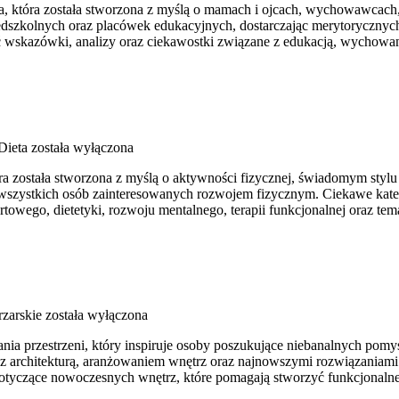
wa, która została stworzona z myślą o mamach i ojcach, wychowawcac
dszkolnych oraz placówek edukacyjnych, dostarczając merytorycznych 
ć wskazówki, analizy oraz ciekawostki związane z edukacją, wychow
Dieta
została wyłączona
 została stworzona z myślą o aktywności fizycznej, świadomym stylu ży
wszystkich osób zainteresowanych rozwojem fizycznym. Ciekawe kate
towego, dietetyki, rozwoju mentalnego, terapii funkcjonalnej oraz te
rzarskie
została wyłączona
a przestrzeni, który inspiruje osoby poszukujące niebanalnych pomysł
 z architekturą, aranżowaniem wnętrz oraz najnowszymi rozwiązaniami 
 dotyczące nowoczesnych wnętrz, które pomagają stworzyć funkcjonaln