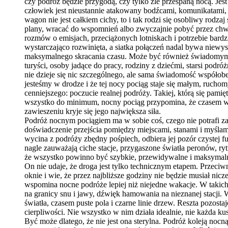
czy podróż będzie przygodą, czy tylko źle przespaną nocą. Je
człowiek jest nieustannie atakowany bodźcami, komunikatami, 
wagon nie jest całkiem cichy, to i tak rodzi się osobliwy rod
plany, wracać do wspomnień albo zwyczajnie pobyć przez chw
rozmów o emisjach, przeciążonych lotniskach i potrzebie bardz
wystarczająco rozwinięta, a siatka połączeń nadal bywa niewys
maksymalnego skracania czasu. Może być również świadomym wy
turyści, osoby jadące do pracy, rodziny z dziećmi, starsi podró
nie dzieje się nic szczególnego, ale sama świadomość współobe
jesteśmy w drodze i że tej nocy pociąg staje się małym, ruch
cenniejszego: poczucie realnej podróży. Takiej, którą się pamięt
wszystko do minimum, nocny pociąg przypomina, że czasem wa
zawieszeniu kryje się jego największa siła.
Podróż nocnym pociągiem ma w sobie coś, czego nie potrafi zas
doświadczenie przejścia pomiędzy miejscami, stanami i myślam
wycina z podróży zbędny pośpiech, odbiera jej pozór czystej f
nagle zauważają ciche stacje, przygaszone światła peronów, ryt
że wszystko powinno być szybkie, przewidywalne i maksymalnie
On nie udaje, że droga jest tylko technicznym etapem. Przeciw
oknie i wie, że przez najbliższe godziny nie będzie musiał n
wspomina nocne podróże lepiej niż niejedne wakacje. W takich
na granicy snu i jawy, dźwięk hamowania na nieznanej stacji. 
światła, czasem puste pola i czarne linie drzew. Reszta pozos
cierpliwości. Nie wszystko w nim działa idealnie, nie każda k
Być może dlatego, że nie jest ona sterylna. Podróż koleją noc