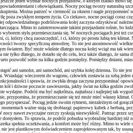
st jeszcze jeden wymiar nocnych przejazdów, o którym rzadko mówi się 
powiadomieniami i obowiązkami. Nocny pociąg tworzy naturalną szczelin
zaj skupienia. Można patrzeć w ciemność za oknem i nagle przypomnieć
ilę poza zwykłym tempem życia. Co ciekawe, nocne pociągi coraz czę
iej odpowiedzialnego podróżowania kolej zaczyna odzyskiwać należne je
tarczająca. Mimo to zainteresowanie takimi przejazdami rośnie, bo lud
borem stylu przemieszczania się. W nocnych pociągach jest też coś d
żni, ci, którzy chcą zaoszczędzić, i ci, którzy po prostu lubią ten klim
cności tworzy specyficzną atmosferę. To nie jest anonimowość wielkie
omym światem. Być może właśnie dlatego nocna kolej wciąż ma tak wier
a nie tylko dlatego, że dotarło się do celu, lecz także dlatego, że sama
rto pozwolić sobie na kilka godzin pomiędzy. Pomiędzy dniami, miast
tąpić ani samolot, ani samochód, ani szybka kolej dzienna. To nie jes
i. Wsiadając wieczorem do wagonu, człowiek zostawia za sobą jeden r
unkcjonalności i sprawia, że zwykła droga zaczyna przypominać opowie
m kół i dziwne poczucie zawieszenia, jakby świat na kilka godzin zwol
 wydajne. Podróż ma być najkrótsza, najtańsza i najlepiej tak wygodn
nie, przypomina, że przemieszczanie się też może mieć własny klimat.
iczego przyspieszać. Pociąg jedzie swoim rytmem, niezależnym od gorą
 momentach ważne stają się drobiazgi: papierowy kubek z herbatą, pr
W nocy nawet zwyczajne rzeczy zyskują niezwykłość. Patrząc przez szy
taje domysłem. To sprawia, że podróż pobudza wyobraźnię bardziej niż
uszetka spełnia oczekiwania, a komfort może być różny. Mimo to wiele 
ną nie jest plastikowym doświadczeniem zaprojektowanym tak, by usunąć