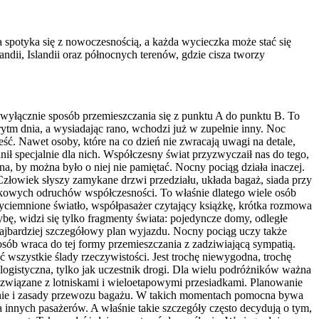
 spotyka się z nowoczesnością, a każda wycieczka może stać się
andii, Islandii oraz północnych terenów, gdzie cisza tworzy
t wyłącznie sposób przemieszczania się z punktu A do punktu B. To
ytm dnia, a wysiadając rano, wchodzi już w zupełnie inny. Noc
ść. Nawet osoby, które na co dzień nie zwracają uwagi na detale,
nił specjalnie dla nich. Współczesny świat przyzwyczaił nas do tego,
a, by można było o niej nie pamiętać. Nocny pociąg działa inaczej.
 Człowiek słyszy zamykane drzwi przedziału, układa bagaż, siada przy
czkowych odruchów współczesności. To właśnie dlatego wiele osób
zyciemnione światło, współpasażer czytający książkę, krótka rozmowa
bę, widzi się tylko fragmenty świata: pojedyncze domy, odległe
 najbardziej szczegółowy plan wyjazdu. Nocny pociąg uczy także
osób wraca do tej formy przemieszczania z zadziwiającą sympatią.
 wszystkie ślady rzeczywistości. Jest trochę niewygodna, trochę
a logistyczna, tylko jak uczestnik drogi. Dla wielu podróżników ważna
y związane z lotniskami i wieloetapowymi przesiadkami. Planowanie
ednie i zasady przewozu bagażu. W takich momentach pomocna bywa
innych pasażerów. A właśnie takie szczegóły często decydują o tym,