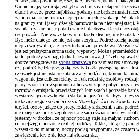
że wszystko powinno być szybkie, przewidywalne i maksymalnie
On nie udaje, że droga jest tylko technicznym etapem. Przeciw
oknie i wie, że przez najbliższe godziny nie będzie musiał n
wspomina nocne podróże lepiej niż niejedne wakacje. W takich
na granicy snu i jawy, dźwięk hamowania na nieznanej stacji. 
światła, czasem puste pola i czarne linie drzew. Reszta pozos
cierpliwości. Nie wszystko w nim działa idealnie, nie każda k
Być może dlatego, że nie jest ona sterylna. Podróż koleją noc
nieprzewidywalna, ale przez to bardziej prawdziwa. Właśnie w t
jest też praktyczna strona takiej wyprawy. Można przemieścić
takiej podróży wymaga jednak pewnej uwagi. Trzeba sprawdzi
dobrze przygotowana
strona branżowa
bo zamiast reklamowego 
czy podróż będzie przygodą, czy tylko źle przespaną nocą. Je
człowiek jest nieustannie atakowany bodźcami, komunikatami, 
wagon nie jest całkiem cichy, to i tak rodzi się osobliwy rod
plany, wracać do wspomnień albo zwyczajnie pobyć przez chw
rozmów o emisjach, przeciążonych lotniskach i potrzebie bardz
wystarczająco rozwinięta, a siatka połączeń nadal bywa niewys
maksymalnego skracania czasu. Może być również świadomym wy
turyści, osoby jadące do pracy, rodziny z dziećmi, starsi podró
nie dzieje się nic szczególnego, ale sama świadomość współobe
jesteśmy w drodze i że tej nocy pociąg staje się małym, ruch
cenniejszego: poczucie realnej podróży. Takiej, którą się pamięt
wszystko do minimum, nocny pociąg przypomina, że czasem wa
zawieszeniu kryje się jego największa siła.