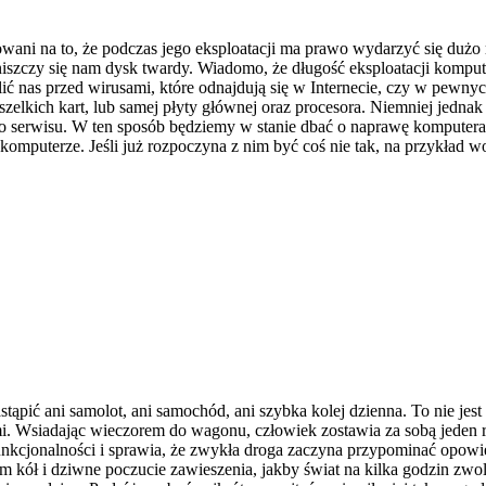
owani na to, że podczas jego eksploatacji ma prawo wydarzyć się dużo
iszczy się nam dysk twardy. Wiadomo, że długość eksploatacji komput
lić nas przed wirusami, które odnajdują się w Internecie, czy w pewn
szelkich kart, lub samej płyty głównej oraz procesora. Niemniej jedna
o serwisu. W ten sposób będziemy w stanie dbać o naprawę komputera 
komputerze. Jeśli już rozpoczyna z nim być coś nie tak, na przykład w
tąpić ani samolot, ani samochód, ani szybka kolej dzienna. To nie jes
i. Wsiadając wieczorem do wagonu, człowiek zostawia za sobą jeden r
unkcjonalności i sprawia, że zwykła droga zaczyna przypominać opowie
m kół i dziwne poczucie zawieszenia, jakby świat na kilka godzin zwol