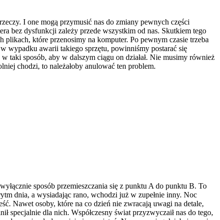
 rzeczy. I one mogą przymusić nas do zmiany pewnych części
era bez dysfunkcji zależy przede wszystkim od nas. Skutkiem tego
ych plikach, które przenosimy na komputer. Po pewnym czasie trzeba
k w wypadku awarii takiego sprzętu, powinniśmy postarać się
w taki sposób, aby w dalszym ciągu on działał. Nie musimy również
olniej chodzi, to należałoby anulować ten problem.
t wyłącznie sposób przemieszczania się z punktu A do punktu B. To
ytm dnia, a wysiadając rano, wchodzi już w zupełnie inny. Noc
ść. Nawet osoby, które na co dzień nie zwracają uwagi na detale,
nił specjalnie dla nich. Współczesny świat przyzwyczaił nas do tego,