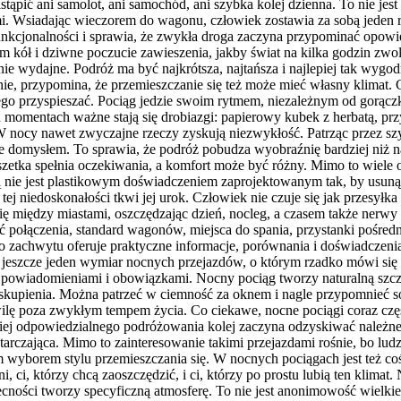
tąpić ani samolot, ani samochód, ani szybka kolej dzienna. To nie jes
i. Wsiadając wieczorem do wagonu, człowiek zostawia za sobą jeden r
unkcjonalności i sprawia, że zwykła droga zaczyna przypominać opowie
m kół i dziwne poczucie zawieszenia, jakby świat na kilka godzin zwol
 wydajne. Podróż ma być najkrótsza, najtańsza i najlepiej tak wygodn
nie, przypomina, że przemieszczanie się też może mieć własny klimat.
iczego przyspieszać. Pociąg jedzie swoim rytmem, niezależnym od gorą
 momentach ważne stają się drobiazgi: papierowy kubek z herbatą, pr
W nocy nawet zwyczajne rzeczy zyskują niezwykłość. Patrząc przez szy
taje domysłem. To sprawia, że podróż pobudza wyobraźnię bardziej niż
uszetka spełnia oczekiwania, a komfort może być różny. Mimo to wiele 
ną nie jest plastikowym doświadczeniem zaprojektowanym tak, by usunąć
ej niedoskonałości tkwi jej urok. Człowiek nie czuje się jak przesyłk
 się między miastami, oszczędzając dzień, nocleg, a czasem także nerw
ć połączenia, standard wagonów, miejsca do spania, przystanki pośr
zachwytu oferuje praktyczne informacje, porównania i doświadczenia 
st jeszcze jeden wymiar nocnych przejazdów, o którym rzadko mówi się 
powiadomieniami i obowiązkami. Nocny pociąg tworzy naturalną szczelin
zaj skupienia. Można patrzeć w ciemność za oknem i nagle przypomnieć
ilę poza zwykłym tempem życia. Co ciekawe, nocne pociągi coraz czę
iej odpowiedzialnego podróżowania kolej zaczyna odzyskiwać należne je
tarczająca. Mimo to zainteresowanie takimi przejazdami rośnie, bo lud
borem stylu przemieszczania się. W nocnych pociągach jest też coś d
żni, ci, którzy chcą zaoszczędzić, i ci, którzy po prostu lubią ten klim
cności tworzy specyficzną atmosferę. To nie jest anonimowość wielkie