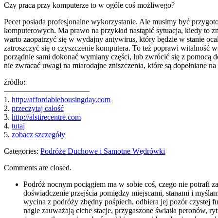
Czy praca przy komputerze to w ogóle coś możliwego?
Pecet posiada profesjonalne wykorzystanie. Ale musimy być przygot
komputerowych. Ma prawo na przykład nastąpić sytuacja, kiedy to zn
warto zaopatrzyć się w wydajny antywirus, który będzie w stanie oca
zatroszczyć się o czyszczenie komputera. To też poprawi witalność w
porządnie sami dokonać wymiany części, lub zwrócić się z pomocą d
nie zwracać uwagi na miarodajne zniszczenia, które są dopełniane na 
źródło:
———————————
1.
http://affordablehousingday.com
2.
przeczytaj całość
3.
http://alstirecentre.com
4.
tutaj
5.
zobacz szczegóły
Categories:
Podróże Duchowe i Samotne Wędrówki
Comments are closed.
Podróż nocnym pociągiem ma w sobie coś, czego nie potrafi zas
doświadczenie przejścia pomiędzy miejscami, stanami i myślam
wycina z podróży zbędny pośpiech, odbiera jej pozór czystej f
nagle zauważają ciche stacje, przygaszone światła peronów, ryt