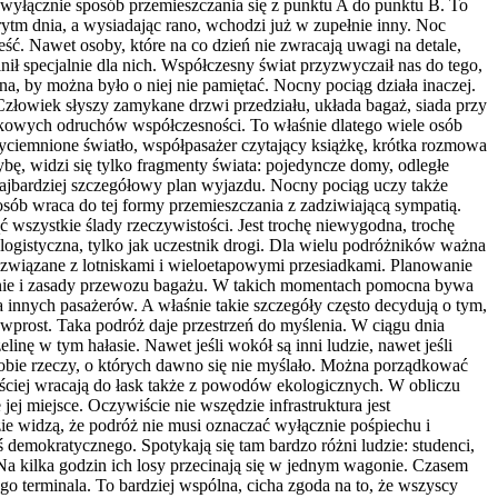
t wyłącznie sposób przemieszczania się z punktu A do punktu B. To
ytm dnia, a wysiadając rano, wchodzi już w zupełnie inny. Noc
ść. Nawet osoby, które na co dzień nie zwracają uwagi na detale,
nił specjalnie dla nich. Współczesny świat przyzwyczaił nas do tego,
a, by można było o niej nie pamiętać. Nocny pociąg działa inaczej.
 Człowiek słyszy zamykane drzwi przedziału, układa bagaż, siada przy
czkowych odruchów współczesności. To właśnie dlatego wiele osób
zyciemnione światło, współpasażer czytający książkę, krótka rozmowa
bę, widzi się tylko fragmenty świata: pojedyncze domy, odległe
 najbardziej szczegółowy plan wyjazdu. Nocny pociąg uczy także
osób wraca do tej formy przemieszczania z zadziwiającą sympatią.
 wszystkie ślady rzeczywistości. Jest trochę niewygodna, trochę
a logistyczna, tylko jak uczestnik drogi. Dla wielu podróżników ważna
y związane z lotniskami i wieloetapowymi przesiadkami. Planowanie
ednie i zasady przewozu bagażu. W takich momentach pomocna bywa
innych pasażerów. A właśnie takie szczegóły często decydują o tym,
wprost. Taka podróż daje przestrzeń do myślenia. W ciągu dnia
ę w tym hałasie. Nawet jeśli wokół są inni ludzie, nawet jeśli
 sobie rzeczy, o których dawno się nie myślało. Można porządkować
ściej wracają do łask także z powodów ekologicznych. W obliczu
j miejsce. Oczywiście nie wszędzie infrastruktura jest
zie widzą, że podróż nie musi oznaczać wyłącznie pośpiechu i
emokratycznego. Spotykają się tam bardzo różni ludzie: studenci,
at. Na kilka godzin ich losy przecinają się w jednym wagonie. Czasem
go terminala. To bardziej wspólna, cicha zgoda na to, że wszyscy