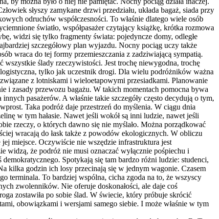
a, by można było o niej nie pamiętać. Nocny pociąg działa inaczej.
 Człowiek słyszy zamykane drzwi przedziału, układa bagaż, siada przy
czkowych odruchów współczesności. To właśnie dlatego wiele osób
zyciemnione światło, współpasażer czytający książkę, krótka rozmowa
bę, widzi się tylko fragmenty świata: pojedyncze domy, odległe
 najbardziej szczegółowy plan wyjazdu. Nocny pociąg uczy także
osób wraca do tej formy przemieszczania z zadziwiającą sympatią.
 wszystkie ślady rzeczywistości. Jest trochę niewygodna, trochę
a logistyczna, tylko jak uczestnik drogi. Dla wielu podróżników ważna
y związane z lotniskami i wieloetapowymi przesiadkami. Planowanie
ednie i zasady przewozu bagażu. W takich momentach pomocna bywa
innych pasażerów. A właśnie takie szczegóły często decydują o tym,
wprost. Taka podróż daje przestrzeń do myślenia. W ciągu dnia
ę w tym hałasie. Nawet jeśli wokół są inni ludzie, nawet jeśli
 sobie rzeczy, o których dawno się nie myślało. Można porządkować
ściej wracają do łask także z powodów ekologicznych. W obliczu
j miejsce. Oczywiście nie wszędzie infrastruktura jest
zie widzą, że podróż nie musi oznaczać wyłącznie pośpiechu i
emokratycznego. Spotykają się tam bardzo różni ludzie: studenci,
at. Na kilka godzin ich losy przecinają się w jednym wagonie. Czasem
go terminala. To bardziej wspólna, cicha zgoda na to, że wszyscy
nych zwolenników. Nie oferuje doskonałości, ale daje coś
 droga zostawiła po sobie ślad. W świecie, który próbuje skrócić
ami, obowiązkami i wersjami samego siebie. I może właśnie w tym