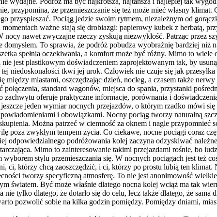
 wydajne. Podróż ma być najkrótsza, najtańsza i najlepiej tak wygodn
nie, przypomina, że przemieszczanie się też może mieć własny klimat.
iczego przyspieszać. Pociąg jedzie swoim rytmem, niezależnym od gorą
 momentach ważne stają się drobiazgi: papierowy kubek z herbatą, pr
W nocy nawet zwyczajne rzeczy zyskują niezwykłość. Patrząc przez szy
taje domysłem. To sprawia, że podróż pobudza wyobraźnię bardziej niż
uszetka spełnia oczekiwania, a komfort może być różny. Mimo to wiele 
ną nie jest plastikowym doświadczeniem zaprojektowanym tak, by usunąć
ej niedoskonałości tkwi jej urok. Człowiek nie czuje się jak przesyłk
 się między miastami, oszczędzając dzień, nocleg, a czasem także nerw
ć połączenia, standard wagonów, miejsca do spania, przystanki pośr
zachwytu oferuje praktyczne informacje, porównania i doświadczenia 
st jeszcze jeden wymiar nocnych przejazdów, o którym rzadko mówi się 
powiadomieniami i obowiązkami. Nocny pociąg tworzy naturalną szczelin
zaj skupienia. Można patrzeć w ciemność za oknem i nagle przypomnieć
ilę poza zwykłym tempem życia. Co ciekawe, nocne pociągi coraz czę
iej odpowiedzialnego podróżowania kolej zaczyna odzyskiwać należne je
tarczająca. Mimo to zainteresowanie takimi przejazdami rośnie, bo lud
borem stylu przemieszczania się. W nocnych pociągach jest też coś d
żni, ci, którzy chcą zaoszczędzić, i ci, którzy po prostu lubią ten klim
cności tworzy specyficzną atmosferę. To nie jest anonimowość wielkie
omym światem. Być może właśnie dlatego nocna kolej wciąż ma tak wier
a nie tylko dlatego, że dotarło się do celu, lecz także dlatego, że sama
rto pozwolić sobie na kilka godzin pomiędzy. Pomiędzy dniami, miast