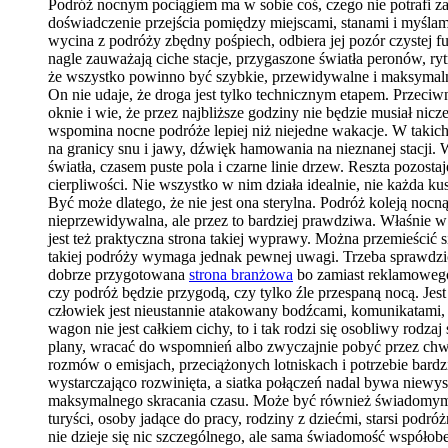
Podróż nocnym pociągiem ma w sobie coś, czego nie potrafi zas
doświadczenie przejścia pomiędzy miejscami, stanami i myślam
wycina z podróży zbędny pośpiech, odbiera jej pozór czystej f
nagle zauważają ciche stacje, przygaszone światła peronów, ryt
że wszystko powinno być szybkie, przewidywalne i maksymalnie
On nie udaje, że droga jest tylko technicznym etapem. Przeciw
oknie i wie, że przez najbliższe godziny nie będzie musiał n
wspomina nocne podróże lepiej niż niejedne wakacje. W takich
na granicy snu i jawy, dźwięk hamowania na nieznanej stacji. 
światła, czasem puste pola i czarne linie drzew. Reszta pozos
cierpliwości. Nie wszystko w nim działa idealnie, nie każda k
Być może dlatego, że nie jest ona sterylna. Podróż koleją noc
nieprzewidywalna, ale przez to bardziej prawdziwa. Właśnie w t
jest też praktyczna strona takiej wyprawy. Można przemieścić
takiej podróży wymaga jednak pewnej uwagi. Trzeba sprawdzi
dobrze przygotowana
strona branżowa
bo zamiast reklamowego 
czy podróż będzie przygodą, czy tylko źle przespaną nocą. Je
człowiek jest nieustannie atakowany bodźcami, komunikatami, 
wagon nie jest całkiem cichy, to i tak rodzi się osobliwy rod
plany, wracać do wspomnień albo zwyczajnie pobyć przez chw
rozmów o emisjach, przeciążonych lotniskach i potrzebie bardz
wystarczająco rozwinięta, a siatka połączeń nadal bywa niewys
maksymalnego skracania czasu. Może być również świadomym wy
turyści, osoby jadące do pracy, rodziny z dziećmi, starsi podró
nie dzieje się nic szczególnego, ale sama świadomość współobe