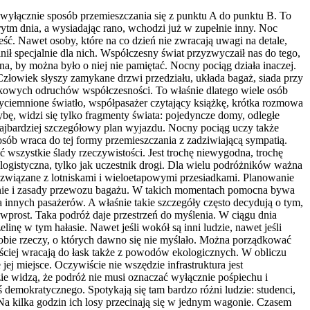
t wyłącznie sposób przemieszczania się z punktu A do punktu B. To
ytm dnia, a wysiadając rano, wchodzi już w zupełnie inny. Noc
ść. Nawet osoby, które na co dzień nie zwracają uwagi na detale,
nił specjalnie dla nich. Współczesny świat przyzwyczaił nas do tego,
a, by można było o niej nie pamiętać. Nocny pociąg działa inaczej.
 Człowiek słyszy zamykane drzwi przedziału, układa bagaż, siada przy
czkowych odruchów współczesności. To właśnie dlatego wiele osób
zyciemnione światło, współpasażer czytający książkę, krótka rozmowa
bę, widzi się tylko fragmenty świata: pojedyncze domy, odległe
 najbardziej szczegółowy plan wyjazdu. Nocny pociąg uczy także
osób wraca do tej formy przemieszczania z zadziwiającą sympatią.
 wszystkie ślady rzeczywistości. Jest trochę niewygodna, trochę
a logistyczna, tylko jak uczestnik drogi. Dla wielu podróżników ważna
y związane z lotniskami i wieloetapowymi przesiadkami. Planowanie
ednie i zasady przewozu bagażu. W takich momentach pomocna bywa
innych pasażerów. A właśnie takie szczegóły często decydują o tym,
wprost. Taka podróż daje przestrzeń do myślenia. W ciągu dnia
ę w tym hałasie. Nawet jeśli wokół są inni ludzie, nawet jeśli
 sobie rzeczy, o których dawno się nie myślało. Można porządkować
ściej wracają do łask także z powodów ekologicznych. W obliczu
j miejsce. Oczywiście nie wszędzie infrastruktura jest
zie widzą, że podróż nie musi oznaczać wyłącznie pośpiechu i
emokratycznego. Spotykają się tam bardzo różni ludzie: studenci,
at. Na kilka godzin ich losy przecinają się w jednym wagonie. Czasem