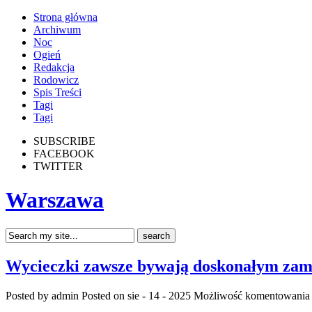
Strona główna
Archiwum
Noc
Ogień
Redakcja
Rodowicz
Spis Treści
Tagi
Tagi
SUBSCRIBE
FACEBOOK
TWITTER
Warszawa
Wycieczki zawsze bywają doskonałym za
Posted by admin
Posted on sie - 14 - 2025
Możliwość komentowani