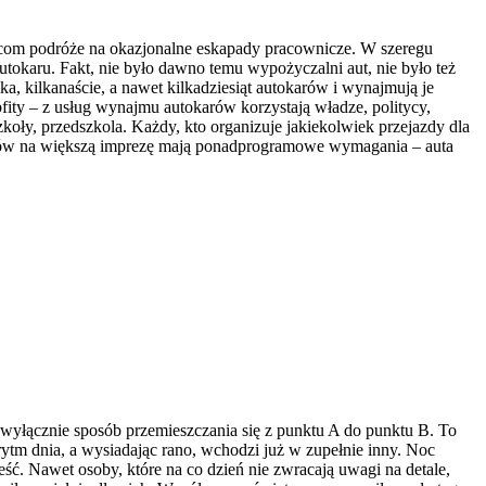
iorcom podróże na okazjonalne eskapady pracownicze. W szeregu
tokaru. Fakt, nie było dawno temu wypożyczalni aut, nie było też
ka, kilkanaście, a nawet kilkadziesiąt autokarów i wynajmują je
fity – z usług wynajmu autokarów korzystają władze, politycy,
koły, przedszkola. Każdy, kto organizuje jakiekolwiek przejazdy dla
busów na większą imprezę mają ponadprogramowe wymagania – auta
t wyłącznie sposób przemieszczania się z punktu A do punktu B. To
ytm dnia, a wysiadając rano, wchodzi już w zupełnie inny. Noc
ść. Nawet osoby, które na co dzień nie zwracają uwagi na detale,