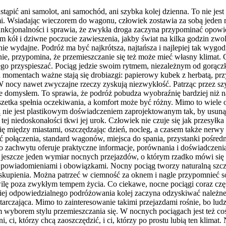
tąpić ani samolot, ani samochód, ani szybka kolej dzienna. To nie jes
i. Wsiadając wieczorem do wagonu, człowiek zostawia za sobą jeden r
unkcjonalności i sprawia, że zwykła droga zaczyna przypominać opowie
m kół i dziwne poczucie zawieszenia, jakby świat na kilka godzin zwol
 wydajne. Podróż ma być najkrótsza, najtańsza i najlepiej tak wygodn
nie, przypomina, że przemieszczanie się też może mieć własny klimat.
iczego przyspieszać. Pociąg jedzie swoim rytmem, niezależnym od gorą
 momentach ważne stają się drobiazgi: papierowy kubek z herbatą, pr
W nocy nawet zwyczajne rzeczy zyskują niezwykłość. Patrząc przez szy
taje domysłem. To sprawia, że podróż pobudza wyobraźnię bardziej niż
uszetka spełnia oczekiwania, a komfort może być różny. Mimo to wiele 
ną nie jest plastikowym doświadczeniem zaprojektowanym tak, by usunąć
ej niedoskonałości tkwi jej urok. Człowiek nie czuje się jak przesyłk
 się między miastami, oszczędzając dzień, nocleg, a czasem także nerw
ć połączenia, standard wagonów, miejsca do spania, przystanki pośr
zachwytu oferuje praktyczne informacje, porównania i doświadczenia 
st jeszcze jeden wymiar nocnych przejazdów, o którym rzadko mówi się 
powiadomieniami i obowiązkami. Nocny pociąg tworzy naturalną szczelin
zaj skupienia. Można patrzeć w ciemność za oknem i nagle przypomnieć
ilę poza zwykłym tempem życia. Co ciekawe, nocne pociągi coraz czę
iej odpowiedzialnego podróżowania kolej zaczyna odzyskiwać należne je
tarczająca. Mimo to zainteresowanie takimi przejazdami rośnie, bo lud
borem stylu przemieszczania się. W nocnych pociągach jest też coś d
żni, ci, którzy chcą zaoszczędzić, i ci, którzy po prostu lubią ten klim