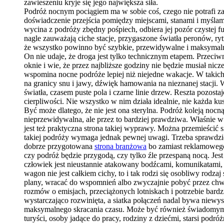
zawieszeniu kryje się jego największa siła.
Podróż nocnym pociągiem ma w sobie coś, czego nie potrafi zas
doświadczenie przejścia pomiędzy miejscami, stanami i myślam
wycina z podróży zbędny pośpiech, odbiera jej pozór czystej f
nagle zauważają ciche stacje, przygaszone światła peronów, ryt
że wszystko powinno być szybkie, przewidywalne i maksymalnie
On nie udaje, że droga jest tylko technicznym etapem. Przeciw
oknie i wie, że przez najbliższe godziny nie będzie musiał n
wspomina nocne podróże lepiej niż niejedne wakacje. W takich
na granicy snu i jawy, dźwięk hamowania na nieznanej stacji. 
światła, czasem puste pola i czarne linie drzew. Reszta pozos
cierpliwości. Nie wszystko w nim działa idealnie, nie każda k
Być może dlatego, że nie jest ona sterylna. Podróż koleją noc
nieprzewidywalna, ale przez to bardziej prawdziwa. Właśnie w t
jest też praktyczna strona takiej wyprawy. Można przemieścić
takiej podróży wymaga jednak pewnej uwagi. Trzeba sprawdzi
dobrze przygotowana
strona branżowa
bo zamiast reklamowego 
czy podróż będzie przygodą, czy tylko źle przespaną nocą. Je
człowiek jest nieustannie atakowany bodźcami, komunikatami, 
wagon nie jest całkiem cichy, to i tak rodzi się osobliwy rod
plany, wracać do wspomnień albo zwyczajnie pobyć przez chw
rozmów o emisjach, przeciążonych lotniskach i potrzebie bardz
wystarczająco rozwinięta, a siatka połączeń nadal bywa niewys
maksymalnego skracania czasu. Może być również świadomym wy
turyści, osoby jadące do pracy, rodziny z dziećmi, starsi podró