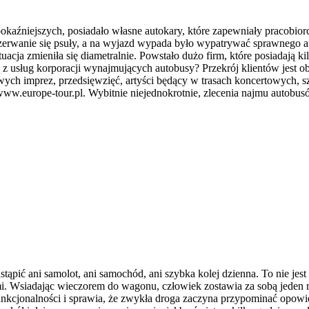
h pokaźniejszych, posiadało własne autokary, które zapewniały pracob
zerwanie się psuły, a na wyjazd wypada było wypatrywać sprawnego au
ja zmieniła się diametralnie. Powstało dużo firm, które posiadają kil
 z usług korporacji wynajmujących autobusy? Przekrój klientów jest ob
wych imprez, przedsięwzięć, artyści będący w trasach koncertowych, sz
 www.europe-tour.pl. Wybitnie niejednokrotnie, zlecenia najmu auto
tąpić ani samolot, ani samochód, ani szybka kolej dzienna. To nie jes
i. Wsiadając wieczorem do wagonu, człowiek zostawia za sobą jeden r
unkcjonalności i sprawia, że zwykła droga zaczyna przypominać opowie