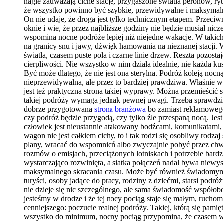
nagle zauważają ciche stacje, przygaszone światła peronów, ryt
że wszystko powinno być szybkie, przewidywalne i maksymalnie
On nie udaje, że droga jest tylko technicznym etapem. Przeciw
oknie i wie, że przez najbliższe godziny nie będzie musiał n
wspomina nocne podróże lepiej niż niejedne wakacje. W takich
na granicy snu i jawy, dźwięk hamowania na nieznanej stacji. 
światła, czasem puste pola i czarne linie drzew. Reszta pozos
cierpliwości. Nie wszystko w nim działa idealnie, nie każda k
Być może dlatego, że nie jest ona sterylna. Podróż koleją noc
nieprzewidywalna, ale przez to bardziej prawdziwa. Właśnie w t
jest też praktyczna strona takiej wyprawy. Można przemieścić
takiej podróży wymaga jednak pewnej uwagi. Trzeba sprawdzi
dobrze przygotowana
strona branżowa
bo zamiast reklamowego 
czy podróż będzie przygodą, czy tylko źle przespaną nocą. Je
człowiek jest nieustannie atakowany bodźcami, komunikatami, 
wagon nie jest całkiem cichy, to i tak rodzi się osobliwy rod
plany, wracać do wspomnień albo zwyczajnie pobyć przez chw
rozmów o emisjach, przeciążonych lotniskach i potrzebie bardz
wystarczająco rozwinięta, a siatka połączeń nadal bywa niewys
maksymalnego skracania czasu. Może być również świadomym wy
turyści, osoby jadące do pracy, rodziny z dziećmi, starsi podró
nie dzieje się nic szczególnego, ale sama świadomość współobe
jesteśmy w drodze i że tej nocy pociąg staje się małym, ruch
cenniejszego: poczucie realnej podróży. Takiej, którą się pamięt
wszystko do minimum, nocny pociąg przypomina, że czasem wa