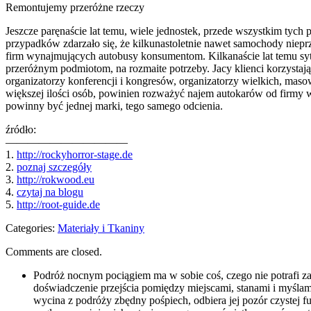
Remontujemy przeróżne rzeczy
Jeszcze paręnaście lat temu, wiele jednostek, przede wszystkim tyc
przypadków zdarzało się, że kilkunastoletnie nawet samochody niepr
firm wynajmujących autobusy konsumentom. Kilkanaście lat temu sytuac
przeróżnym podmiotom, na rozmaite potrzeby. Jacy klienci korzystają
organizatorzy konferencji i kongresów, organizatorzy wielkich, maso
większej ilości osób, powinien rozważyć najem autokarów od firmy
powinny być jednej marki, tego samego odcienia.
źródło:
———————————
1.
http://rockyhorror-stage.de
2.
poznaj szczegóły
3.
http://rokwood.eu
4.
czytaj na blogu
5.
http://root-guide.de
Categories:
Materiały i Tkaniny
Comments are closed.
Podróż nocnym pociągiem ma w sobie coś, czego nie potrafi zas
doświadczenie przejścia pomiędzy miejscami, stanami i myślam
wycina z podróży zbędny pośpiech, odbiera jej pozór czystej f