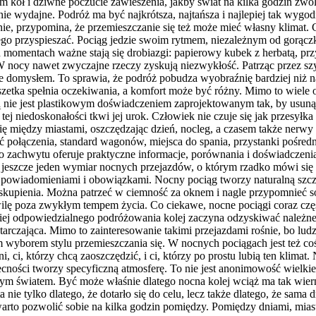
m kół i dziwne poczucie zawieszenia, jakby świat na kilka godzin zwol
 wydajne. Podróż ma być najkrótsza, najtańsza i najlepiej tak wygodn
nie, przypomina, że przemieszczanie się też może mieć własny klimat.
iczego przyspieszać. Pociąg jedzie swoim rytmem, niezależnym od gorą
 momentach ważne stają się drobiazgi: papierowy kubek z herbatą, pr
W nocy nawet zwyczajne rzeczy zyskują niezwykłość. Patrząc przez szy
taje domysłem. To sprawia, że podróż pobudza wyobraźnię bardziej niż
uszetka spełnia oczekiwania, a komfort może być różny. Mimo to wiele 
ną nie jest plastikowym doświadczeniem zaprojektowanym tak, by usunąć
ej niedoskonałości tkwi jej urok. Człowiek nie czuje się jak przesyłk
 się między miastami, oszczędzając dzień, nocleg, a czasem także nerw
ć połączenia, standard wagonów, miejsca do spania, przystanki pośr
zachwytu oferuje praktyczne informacje, porównania i doświadczenia 
st jeszcze jeden wymiar nocnych przejazdów, o którym rzadko mówi się 
powiadomieniami i obowiązkami. Nocny pociąg tworzy naturalną szczelin
zaj skupienia. Można patrzeć w ciemność za oknem i nagle przypomnieć
ilę poza zwykłym tempem życia. Co ciekawe, nocne pociągi coraz czę
iej odpowiedzialnego podróżowania kolej zaczyna odzyskiwać należne je
tarczająca. Mimo to zainteresowanie takimi przejazdami rośnie, bo lud
borem stylu przemieszczania się. W nocnych pociągach jest też coś d
żni, ci, którzy chcą zaoszczędzić, i ci, którzy po prostu lubią ten klim
cności tworzy specyficzną atmosferę. To nie jest anonimowość wielkie
omym światem. Być może właśnie dlatego nocna kolej wciąż ma tak wier
a nie tylko dlatego, że dotarło się do celu, lecz także dlatego, że sama
rto pozwolić sobie na kilka godzin pomiędzy. Pomiędzy dniami, miast