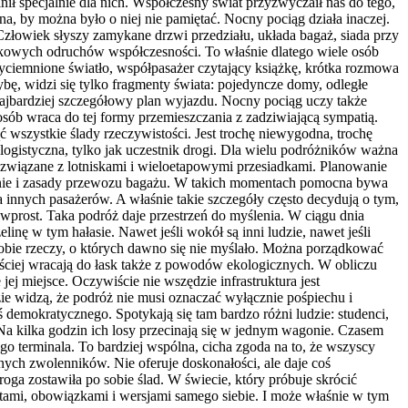
nił specjalnie dla nich. Współczesny świat przyzwyczaił nas do tego,
a, by można było o niej nie pamiętać. Nocny pociąg działa inaczej.
 Człowiek słyszy zamykane drzwi przedziału, układa bagaż, siada przy
czkowych odruchów współczesności. To właśnie dlatego wiele osób
zyciemnione światło, współpasażer czytający książkę, krótka rozmowa
bę, widzi się tylko fragmenty świata: pojedyncze domy, odległe
 najbardziej szczegółowy plan wyjazdu. Nocny pociąg uczy także
osób wraca do tej formy przemieszczania z zadziwiającą sympatią.
 wszystkie ślady rzeczywistości. Jest trochę niewygodna, trochę
a logistyczna, tylko jak uczestnik drogi. Dla wielu podróżników ważna
y związane z lotniskami i wieloetapowymi przesiadkami. Planowanie
ednie i zasady przewozu bagażu. W takich momentach pomocna bywa
innych pasażerów. A właśnie takie szczegóły często decydują o tym,
wprost. Taka podróż daje przestrzeń do myślenia. W ciągu dnia
ę w tym hałasie. Nawet jeśli wokół są inni ludzie, nawet jeśli
 sobie rzeczy, o których dawno się nie myślało. Można porządkować
ściej wracają do łask także z powodów ekologicznych. W obliczu
j miejsce. Oczywiście nie wszędzie infrastruktura jest
zie widzą, że podróż nie musi oznaczać wyłącznie pośpiechu i
emokratycznego. Spotykają się tam bardzo różni ludzie: studenci,
at. Na kilka godzin ich losy przecinają się w jednym wagonie. Czasem
go terminala. To bardziej wspólna, cicha zgoda na to, że wszyscy
nych zwolenników. Nie oferuje doskonałości, ale daje coś
 droga zostawiła po sobie ślad. W świecie, który próbuje skrócić
ami, obowiązkami i wersjami samego siebie. I może właśnie w tym